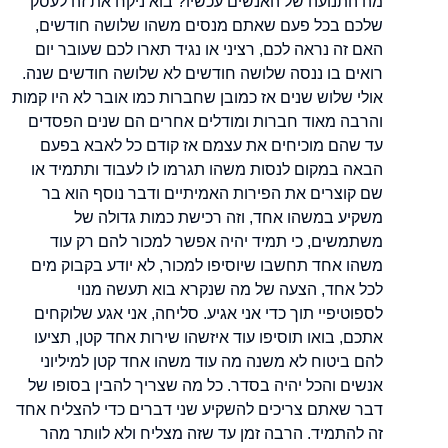
מה התנועה של האנשים עכשיו? בוא ניקח את זה לעסק
שלכם בכל פעם שאתם מנסים משהו שלושה חודשים,
האם זה נראה לכם, רציני או נגיד תארו לכם שעובר יום
רואים בו ננסה שלושה חודשים לא שלושה חודשים שנה.
אולי שלוש שנים אז כמובן שחברות כמו אובר לא היו קמות
והרבה מאוד חברות ומודלים אחרים הם שנים הפסדים
עד שהם מוכיחים את עצמם אז קודם כל לאבא בפעם
הבאה במקום לנסות משהו תגרמו לו לעבוד ותתמיד או
שם קוצרים את הפירות האמיתיים ודבר נוסף הוא בר
משקיע במשהו אחד, וזה רכישת כמות גדולה של
משתמשים, כי תמיד יהיה אפשר למכור להם רק עוד
משהו אחד תחשבו שיוסיפו למכור, לא יודע בקבוק מים
לכל אחד, הצעה של מה שנקרא בוא תעשה מנוי
לספוטיפיי תוך כדי אני אגיע. סליחה, אני אגע שלוקחים
אתכם, בואו תוסיפו עוד איזשהו שירות אחד קטן, תציעו
להם ביטוח לא משנה מה עוד משהו אחד קטן למיליוני
אנשים והכל יהיה בסדר. כל מה שצריך להבין בסופו של
דבר שאתם צריכים להשקיע שני דברים כדי להצליח אחד
זה להתמיד. הרבה זמן עד שזה מצליח ולא לוותר מהר