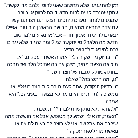
זמן להתגעגע, שלא תחשוב שאני להוט ונלהב מדי לקשר."
עסק שמנסה לגייס לקוח חדש דומה לרווק או רווקה
שמנסים לפתח מערכת יחסים. הצלחתם ויצרתם קשר
עם אדם שנראה מתאים, הרושם הראשון היה טוב ואפילו
יצאתם לדייט הראשון יחד – אבל אז מגיעים למחסום
חדש: מה הלאה? מי יתקשר למי? ומה להגיד שלא יגרום
לכם להיראות להוטים מדי?
"זה בדיוק מה שקורה לי," אמרה אשת העסקים. "אני
מוציאה הצעת מחיר, משקיעה בה את כל הלב ואז מחכה
בהתרגשות לתגובה של הצד השני."
"נו, ומה התשובה?" שאלתי
"זו בדיוק הנקודה, שהם לעתים רחוקות חוזרים אליי ואני
ממשיכה לתהות עד היום מה לא מצא חן בעיניהם," היא
אמרה.
"ולמה את לא מתקשרת לברר?" המשכתי.
"האמת, זה אולי יישמע לך מטופש, אבל אני חוששת ממה
שיקרה אם אתקשר. אני לא רוצה להיראות לחוצה או
נואשת מדי לסגור עסקה."