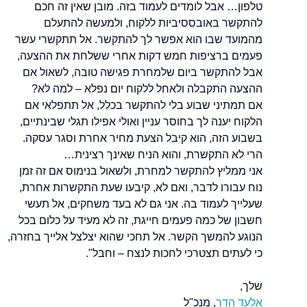
טלפון… אבל לומדים לעמוד בזה. מובן שאין זה חכם
להתקשר באובססיביות ללקוח, ולמעשה להתעלם
מהמועד שבו הוא אפשר לך להתקשר. אל תתקשרי עשר
פעמים ברציפות חמש דקות אחרי ששלחת את ההצעה,
אבל להתקשר ביום שלמחרת פגישה טובה, לשאול אם
ההצעה התקבלה ולאחל ללקוח יום נפלא – למה לא?
אם תמתיני שבוע בלי להתקשר בכלל, אל תתפלאי אם
הלקוח יענה לך בחוסר עניין ואולי אפילו תגלי שבינתיים,
בשבוע הזה, הוא קיבל הצעת מחיר אחרת וסגר עסקה.
הרי לא התקשרת, והוא הניח שאינך רצינית…
אני ממליץ להתקשר למחרת, ולשאול בנימוס אם זה זמן
נוח עבורו לדבר, ואם לא, קיבעו שעת התקשרות אחרת,
שעלייך לעמוד בה. אני גם לא בעד משחקים, אל תעשי
חשבון של כמה פעמים חייגת, זה לא מעיד על כלום בכל
הנוגע להמשך הקשר. אל תחכי שהוא יצלצל אלייך בחזרה,
כי לעתים תצטרכי לחכות לנצח – וחבל".
שלך,
אלעד הדר
, מנכ"ל