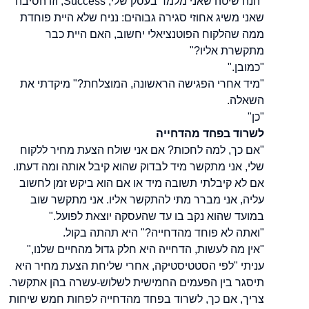
"הנה שיטה שאני מלמד בעסק שלי, Success, וזו הסיבה
שאני משיג אחוזי סגירה גבוהים: נניח שלא היית פוחדת
ממה שהלקוח הפוטנציאלי יחשוב, האם היית כבר
מתקשרת אליו?"
"כמובן."
"מיד אחרי הפגישה הראשונה, המוצלחת?" מיקדתי את
השאלה.
"כן"
לשרוד בפחד מהדחייה
"אם כך, למה לחכות? אם אני שולח הצעת מחיר ללקוח
שלי, אני מתקשר מיד לבדוק שהוא קיבל אותה ומה דעתו.
אם לא קיבלתי תשובה מיד או אם הוא ביקש זמן לחשוב
עליה, אני מברר מתי להתקשר אליו. אני מתקשר שוב
במועד שהוא נקב בו עד שהעסקה יוצאת לפועל."
"ואתה לא פוחד מהדחייה?" היא תהתה בקול.
"אין מה לעשות, הדחייה היא חלק גדול מהחיים שלנו,"
עניתי "לפי הסטטיסטיקה, אחרי שליחת הצעת מחיר היא
תיסגר בין הפעמים החמישית לשלוש-עשרה בהן אתקשר.
צריך, אם כך, לשרוד בפחד מהדחייה לפחות חמש שיחות