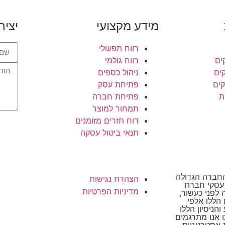
מידע מקצועי
יציר
רווח תפעולי
ים
רווח גולמי
קים
ניהול כספים
קים
פתיחת עסק
ת
פתיחת חברה
תמחור למוצר
דוח תזרים מזומנים
תנאי ביטול עסקה
סקי, החברה הגדולה
הצהרת נגישות
 עסקי חברת
מדיניות הפרטיות
Suc הוקמה לפני כעשור,
הללו אלפי
הניסיון הללו
ו אנו מתרגמים
 אסטרטגיות