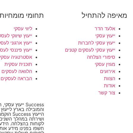
מאיפה להתחיל
תחומי מומחיות
אלעד הדר
ליווי עסקי
ייעוץ עסקי
ייעוץ שיווקי לעסק
ייעוץ עסקי לחברות
ייעוץ ארגוני לעס
ייעוץ עסקי לעסקים קטנים
ייעוץ פיננסי לעס
סיפורי הצלחה
אסטרטגיה עסקי
מגזין עסקי
תוכנית עסקית
אירועים
הלוואה לעסקים
הצוות
הבראה לעסקים
אודות
צור קשר
Success ייעוץ ע
והמובילה בארץ לייעוץ
הייעוץ cess
ושירתה במהלך השנים 
לקוחות בהצלחה. הידע ו
חשפו בפנינו מידע אות
לפיתוח פעולות עסקיות