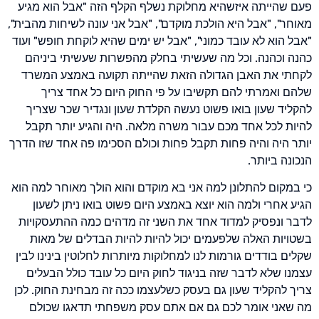
פעם שהייתה איזשהיא מחלוקת נשלף הקלף הזה "אבל הוא מגיע
מאוחר", "אבל היא הולכת מוקדם", "אבל אני עונה לשיחות מהבית",
"אבל הוא לא עובד כמוני", "אבל יש ימים שהיא לוקחת חופש" ועוד
כהנה וכהנה. וכל מה שעשיתי בחלק מהפשרות שעשיתי ביניהם
לקחתי את האבן הגדולה הזאת שהייתה תקועה באמצע המשרד
שלהם ואמרתי להם תקשיבו על פי החוק היום כל אחד צריך
להקליד שעון בואו פשוט נעשה הקלדת שעון ונגדיר שכר שצריך
להיות לכל אחד מכם עבור משרה מלאה. היה והגיע יותר תקבל
יותר היה והיה פחות תקבל פחות וכולם הסכימו פה אחד שזו הדרך
הנכונה ביותר.
כי במקום להתלונן למה אני בא מוקדם והוא הולך מאוחר למה הוא
הגיע אחרי ולמה הוא יוצא באמצע היום פשוט בואו ניתן לשעון
לדבר ונפסיק למדוד אחד את השני זה מדהים כמה ההתעסקויות
בשטויות האלה שלפעמים יכול להיות להיות הבדלים של מאות
שקלים בודדים גורמות לנו למחלוקות מיותרות לחלוטין בינינו לבין
עצמנו שלא לדבר שזה בניגוד לחוק היום כל עובד כולל הבעלים
צריך להקליד שעון גם בעסק כשלעצמו ככה זה מבחינת החוק. לכן
מה שאני אומר לכם גם אם אתם עסק משפחתי תדאגו שכולם