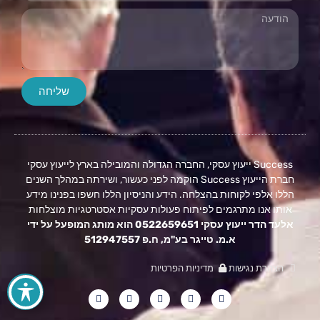
שליחה
Success ייעוץ עסקי, החברה הגדולה והמובילה בארץ לייעוץ עסקי
חברת הייעוץ Success הוקמה לפני כעשור, ושירתה במהלך השנים
הללו אלפי לקוחות בהצלחה. הידע והניסיון הללו חשפו בפנינו מידע
אותו אנו מתרגמים לפיתוח פעולות עסקיות אסטרטגיות מוצלחות
אלעד הדר ייעוץ עסקי 0522659651 הוא מותג המופעל על ידי
א.מ. טייגר בע"מ, ח.פ 512947557
הצהרת נגישות
מדיניות הפרטיות