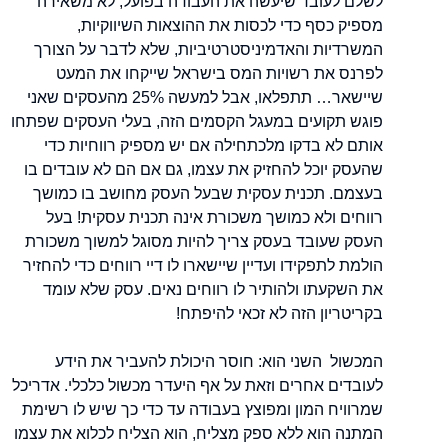
לשלם לעובד שיעשה את העבודה בפועל, לא משאירה
מספיק כסף כדי לכסות את ההוצאות השיווקיות,
המשרדיות והאדמיניסטרטיביות, שלא לדבר על הצורך
לפרנס את רשויות המס בישראל שייקחו את המעט
שיישאר… תתפלאו, אבל למעשה 25% מהעסקים שאני
פוגש תקועים במעגל הקסמים הזה, בעלי העסקים שפתחו
אותם לא בדקו מלכתחילה אם יש מספיק רווחיות כדי
שהעסק יוכל להחזיק את עצמו, גם אם הם לא עובדים בו
בעצמם. תכנית עסקית שבעל העסק מחושב בו כמושך
רווחים ולא כמושך משכורת אינה תכנית עסקית! בעל
העסק שעובד בעסק צריך להיות מסוגל למשוך משכורת
הולמת לתפקידו ועדיין שיישארו לו דיי רווחים כדי להחזיר
את השקעתו ולהותיר לו רווחים נאים. עסק שלא עומד
בקריטריון הזה לא זכאי להיפתח!
המכשול השני הוא: חוסר היכולת להעביר את הידע
לעובדים אחרים וזאת על אף היעדר מכשול כלכלי. אדריכל
שמרוויח המון ומפוצץ בעבודה עד כדי כך שיש לו רשימת
המתנה הוא ללא ספק מצליח, הוא הצליח לכלוא את עצמו