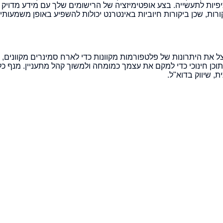
Yelp, Bing Places וספריות ספציפיות לתעשייה. בצע אופטימיזציה של הרישומים שלך עם מ
רות, שכן ביקורות חיוביות באינטרנט יכולות להשפיע באופן משמעותי 
צל את היתרונות של פלטפורמות מקוונות כדי לארח סמינרים מקוונים, ס
וכן חינוכי כדי למקם את עצמך כמומחה ולמשוך קהל מתעניין. מנף כל
 שיווק בדוא"ל.