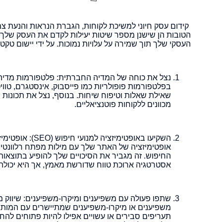
קידום עסק חיוני למשיכת לקוחות, הגברת הנראות והנעת צמ
הטובות הן שישנן מספר שיטות יעילות לקדם את העסק שלך מ
העסקי שלך תוך שמירה על עלויות נמוכות. על ידי יישום טקט
נצל את כוחה של המדיה החברתית: פלטפורמות מדיה ח
בפלטפורמות פופולריות כמו פייסבוק, אינסטגרם, טווי
שאילת שאלות וטיפוח שיחות. בנוסף, נצל את תכונות 
מכוונים ללקוחות פוטנציאליים.
השקיעו באופטימ
אופטימיזציה של האתר שלך עם מילות מפתח רלוונטיו
החיפוש. זה מגביר את הסיכויים שלך להופיע בתוצאו
אסטרטגיה ארוכת טווח שדורשת מאמץ, אך היא יכולה
שתפו פעולה עם משפיענים ומיקרו-משפיענים: שיווק מ
משפיענים או מיקרו-משפיענים שמתיישרים עם המותג ו
תעריפים סבירים או עשויים אפילו להיות פתוחים להח