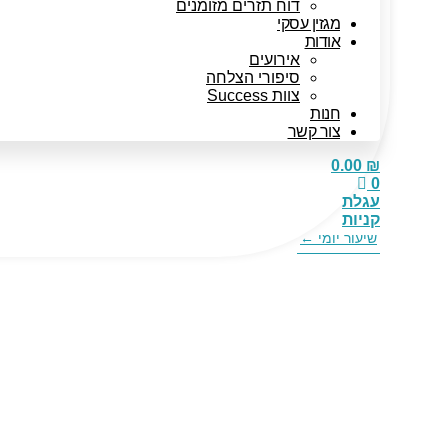
דוח תזרים מזומנים
מגזין עסקי
אודות
אירועים
סיפורי הצלחה
צוות Success
חנות
צור קשר
0.00
₪
0
עגלת
קניות
שיעור יומי ←
דרכים יעילות 