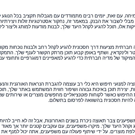
יחה. עם זאת, יזמים רבים מתמודדים עם מגבלות תקציב בכל הנוגע 
בלי לשבור את הבנק. במאמר זה, נחקור אסטרטגיות זולות ויצירתיו
יקות אלו, תוכל להגיע לקהל היעד שלך, לבנות מודעות למותג וליצור ל
ברתית מציעות דרך חסכונית להגיע לקהל רחב ולבנות נוכחות מקוונת
טר ולינקדאין, ושתף באופן קבוע תוכן מרתק הקשור לענף שלך. התמקד 
המיקוד של מדיה חברתית כדי להגיע למאפיינים דמוגרפיים ותחומי ע
יזציה למנועי חיפוש (SEO): אופטימיזציה למנועי חיפוש היא כלי רב עוצמה להגברת הנראות האור
ת, יצירת תוכן באיכות גבוהה ושיפור חווית המשתמש באתר שלך, תוכ
ת החיפוש כאשר לקוחות פוטנציאליים מחפשים מוצרים או שירותים שא
 להיות חסכונית בהשוואה לפרסום בתשלום.
שפיענים צבר תאוצה ניכרת בשנים האחרונות, אבל זה לא חייב להיות
קהל היעד שלך. מיקרו-משפיענים, עם עוקבים קטנים יותר אך מאוד מ
לפת מוצרים. על ידי שיתוף פעולה עם משפיענים, אתה יכול למנף את