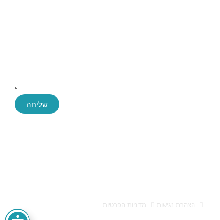
שליחה
Success ייעוץ עסקי, החברה הגדולה והמובילה בארץ לייעוץ עסקי
חברת הייעוץ Success הוקמה לפני כעשור, ושירתה במהלך השנים
הללו אלפי לקוחות בהצלחה. הידע והניסיון הללו חשפו בפנינו מידע
אותו אנו מתרגמים לפיתוח פעולות עסקיות אסטרטגיות מוצלחות
הצהרת נגישות
מדיניות הפרטיות