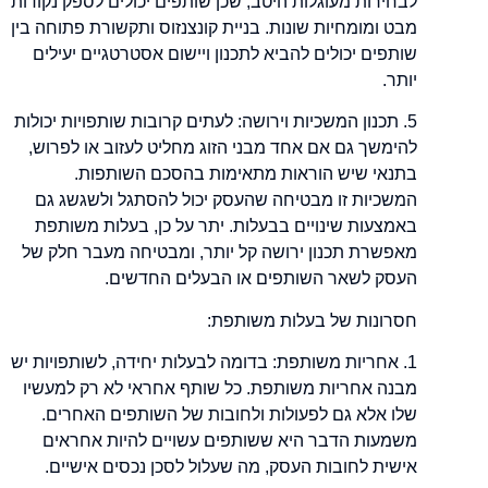
לבחירות מעוגלות היטב, שכן שותפים יכולים לספק נקודות
מבט ומומחיות שונות. בניית קונצנזוס ותקשורת פתוחה בין
שותפים יכולים להביא לתכנון ויישום אסטרטגיים יעילים
יותר.
5. תכנון המשכיות וירושה: לעתים קרובות שותפויות יכולות
להימשך גם אם אחד מבני הזוג מחליט לעזוב או לפרוש,
בתנאי שיש הוראות מתאימות בהסכם השותפות.
המשכיות זו מבטיחה שהעסק יכול להסתגל ולשגשג גם
באמצעות שינויים בבעלות. יתר על כן, בעלות משותפת
מאפשרת תכנון ירושה קל יותר, ומבטיחה מעבר חלק של
העסק לשאר השותפים או הבעלים החדשים.
חסרונות של בעלות משותפת:
1. אחריות משותפת: בדומה לבעלות יחידה, לשותפויות יש
מבנה אחריות משותפת. כל שותף אחראי לא רק למעשיו
שלו אלא גם לפעולות ולחובות של השותפים האחרים.
משמעות הדבר היא ששותפים עשויים להיות אחראים
אישית לחובות העסק, מה שעלול לסכן נכסים אישיים.