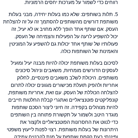
רווחים כדי לשמור על מערכות יחסים הרמוניות.
5. תלות בשותפים: שלא כמו בעלות יחידה, מבני בעלות
משותפת דורשים מהשותפים להסתמך זה על זה להצלחת
העסק. אם שותף אחד הופך ללא מחויב או לא יעיל, זה
יכול להשפיע לרעה על הפעילות והצמיחה של העסק.
פעולותיו של שותף אחד יכולות גם להשפיע על המוניטין
והאמינות של השותפות כולה.
לסיכום בעלות משותפת יכולה להיות מבנה יעיל ומועיל
לעסקים הדורשים מומחיות, משאבים וניהול סיכונים
משותפים. היכולת לשלב משאבים פיננסיים, לחלוק
אחריות ולהפיק תועלת מכישורים מגוונים יכולה לתרום
להצלחה הכוללת של העסק. עם זאת, אחריות משותפת,
קונפליקטים פוטנציאליים ואתגרי קבלת החלטות חייבים
להיות מנוהלים בקפידה. זה חיוני ליצור הסכם שותפות
מוגדר היטב ולשמור על תקשורת פתוחה בין השותפים
כדי לנווט את החסרונות הפוטנציאליים ולקצור את
היתרונות של בעלות משותפת. רצוי לפנות לייעוץ משפטי
ופיננסי בעת הקמת שותפות על מנת להבטיח עמידה