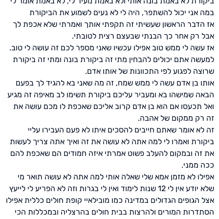
ביקורת לא באמת בונה אותי ולא באמת מעיר לי, לא באמת אומר לי
במה אני יכול להשתפר, היה לי לא נעים לשמוע את הביקורת
אז הדבר הראשון שעשיתי זה תקפתי אותך ואמרתי שלא אכפת לך
אבל רק אחר כך הבנתי שבעצם רצית לטובתי.
אז עשה לי ממש טוב אפילו עכשיו שאני מספר לכם זה עושה לי טוב.
למעשה אתם יכולים להבחין מתי זה ביקורת בונה ומתי זה ביקורת
שרוצה לפגוע לפי התכוונות של אותו אדם.
אותו בן אדם עשה לי ממש שמח, זה מה שאני בא להגיד לך בפעם
הבאה שמישהו בא ומעביר עליכם ביקורת תשימו לב מאיפה זה מגיע
ואל תכעסו אם הוא בן אדם קרוב אליכם שאכפת לו מכם עושה את
זה רק ממקום של אהבה.
זה לא אומר שאתם חייבים להסכים איתו לא פעם העבירו עליי
ביקורת ואמרו לי למה אתה לא עושה את זה ואיך אתה צריך לעשות
את זה ובמקום להעלב פשוט אמרתי איזה חמודים הם שאכפת להם
ככה ממני.
אפילו לא מזמן אמא שלי שאלה אותי למה אתה לא עושה תואר מי
שלא יודע אין לי 12 שנות לימוד ואין לי בגרות וזה לא הפריע לי לייעץ
אצל הגופים הגדולים במדינה כמו מובילאיי קופת חולים כללית אפילו
הסתדרות המורים ולהרצות בבית חולים בהרצליה ובמכללות הכי