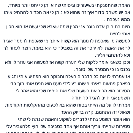
האמת שהתפנקתי בשיעורים וניסיתי שהוא יתן לי יחס יותר מיוחד,
אם יש משחק כדור איך זה שהוא לא נותן לי את הכדור להתחיל איתו
ממש נעלבתי.
היום בתור בן אדם בוגר אני מבין שמה שאבא שלי עשה אז הוא הכין
אותי לחיים.
למעשה מי שאכפת לו ממך הוא קשוח איתך מי שאכפת לו ממך יאגיד
לך את האמת ולא ירכך את זה בשבילך כי הוא באמת רוצה לעזור לך
ולא להתחנף אליך.
ולכן כשאני אומר ללקוח שלי הערה קשה אז למעשה אני עוזר לו ולא
נכנס בו כי המטרה שלי טובה.
אז אמרתי לו את כל הדברים האלה והבוקר הוא הפתיע אותי והגיע
לפארק פתאום ראיתי מישהו רץ לידי מעט הוא תפס אותי תוך כדי
הסיבוב הוא מכיר את השעות שלי ואת הימים שלי והוא אמר לי
תשמע אני חייב להגיד לך תודה.
אמרתי לו על מה הייתי בטוח שהוא בא לכעוס מההקלטות הקודמות
ושאולי זה התחמם, קרה בדיוק ההפך.
הוא אומר תשמע נתתי לדברים לשקוע והאמת שנתת לי שתי
סטירות שהייתי צריך אותם אף אחד בסביבה שלי חוץ מלהעביר עליי