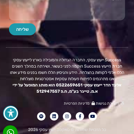
שליחה
Success ייעוץ עסקי, החברה הגדולה והמובילה בארץ לייעוץ עסקי
חברת הייעוץ Success הוקמה לפני כעשור, ושירתה במהלך השנים
הללו אלפי לקוחות בהצלחה. הידע והניסיון הללו חשפו בפנינו מידע אותו
אנו מתרגמים לפיתוח פעולות עסקיות אסטרטגיות מוצלחות
אלעד הדר ייעוץ עסקי 0522659651 הוא מותג המופעל על ידי
א.מ. טייגר בע"מ, ח.פ 512947557
הצהרת נגישות
מדיניות הפרטיות
כל הזכויות שמורות © סאקסס ייעוץ עסקי 2026