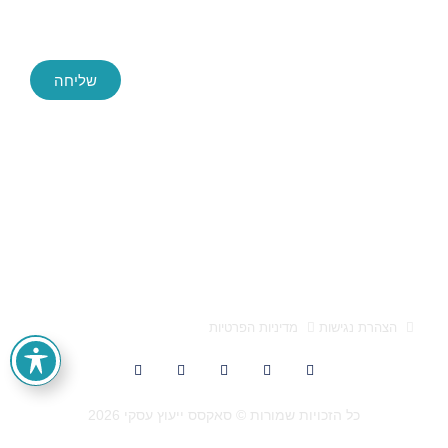
שליחה
Success ייעוץ עסקי, החברה הגדולה והמובילה בארץ לייעוץ עסקי
חברת הייעוץ Success הוקמה לפני כעשור, ושירתה במהלך השנים
הללו אלפי לקוחות בהצלחה. הידע והניסיון הללו חשפו בפנינו מידע
אותו אנו מתרגמים לפיתוח פעולות עסקיות אסטרטגיות מוצלחות
אלעד הדר ייעוץ עסקי 0522659651 הוא מותג המופעל על ידי
א.מ. טייגר בע"מ, ח.פ 512947557
הצהרת נגישות
מדיניות הפרטיות
כל הזכויות שמורות © סאקסס ייעוץ עסקי 2026