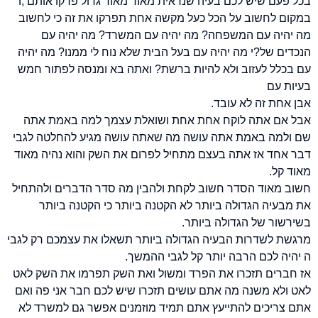
בכל פעם שיש לכם בעיה שנראית מאוד מאוד גדול פרקו אותם ,ו
במקום לחשוב על הכל כעל מקשה אחת תפרקו את זה כי לחשוב
מה יהיה עם המשפחה? מה יהיה עם המשרד? מה יהיה עם
הנכדים של?י מה יהיה עם בעל הבית שלא נוח לי ממנו? מה יהיה
עם בכלל לעזוב ולא להיות ברשת? ואתה בא ומנסה לפתור חמש
בעיות עם
אבן אחת זה לא עובד.
אבל אם אתה לוקח אחת אחת ושואלת עצמך למה באמת אתה
שם ולמה באמת אתה עושה מה שאתה עושה מגיע להחלטה לגבי
דבר אחד אז אתה בעצם מתחיל לפרום את השק והוא נהיה מאוד
מאוד קל.
חשוב מאוד הסדר חשוב לקחת ולהבין מה סדר הדברים ולהתחיל
את מבעיה הגדולה ביותר לא הקטנה ביותר כי הקטנה ביותר
בשירשור של הגדולה ביותר.
מרגשת לשדרות הבעיה הגדולה ביותר תשאלו את עצמכם רק לגבי
ה יהיה לכם הרבה יותר קל לגבי ההמשך.
אז חברים תזכרו את הפרד ומשול ואת השק תפרמו את השק לאט
לאט ולא משנה מה אתם עושים תזכרו שיש לכם חבר אני פה ואם
אתם צריכים להתייעץ אתם תמיד מוזמנים אפשר גם למשרד לא