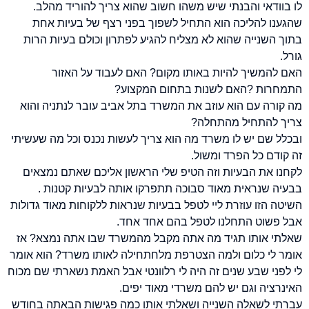
לו בוודאי והבנתי שיש משהו חשוב שהוא צריך להוריד מהלב.
שהגענו להליכה הוא התחיל לשפוך בפני רצף של בעיות אחת
בתוך השנייה שהוא לא מצליח להגיע לפתרון וכולם בעיות הרות
גורל.
האם להמשיך להיות באותו מקום? האם לעבוד על האזור
התמחרות ?האם לשנות בתחום המקצוע?
מה קורה עם הוא עוזב את המשרד בתל אביב עובר לנתניה והוא
צריך להתחיל מהתחלה?
ובכלל שם יש לו משרד מה הוא צריך לעשות נכנס וכל מה שעשיתי
זה קודם כל הפרד ומשול.
לקחנו את הבעיות וזה הטיפ שלי הראשון אליכם שאתם נמצאים
בבעיה שנראית מאוד סבוכה תתפרקו אותה לבעיות קטנות .
השיטה הזו עוזרת ליי לטפל בבעיות שנראות ללקוחות מאוד גדולות
אבל פשוט התחלנו לטפל בהם אחד אחד.
שאלתי אותו תגיד מה אתה מקבל מהמשרד שבו אתה נמצא? אז
אומר לי כלום ולמה הצטרפת מלחתחילה לאותו משרד? הוא אומר
לי לפני שבע שנים זה היה לי רלוונטי אבל האמת נשארתי שם מכוח
האינרציה וגם יש להם משרדי מאוד יפים.
עברתי לשאלה השנייה ושאלתי אותו כמה פגישות הבאתה בחודש